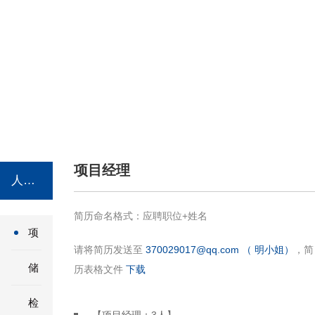
项目经理
人才招聘 / RECRUIT
简历命名格式：应聘职位+姓名
项
请将简历发送至
370029017@qq.com （ 明小姐）
，简
目
储
历表格文件
下载
经
备
检