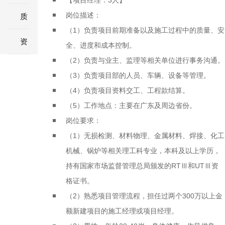
【项目经理：3人】
岗位描述：
理
项
测
质
（1）负责项目前期准备以及施工过程中的质量、安
目
工
量
资
全、进度和成本控制。
（2）负责与业主、监理等相关单位进行事务沟通。
经
程
控
料
（3）负责项目部的人员、车辆、设备等管理。
（4）负责项目资料交工、工程款结算。
理
师
制
员
（5）工作地点：主要在广东及周边省份。
工
岗位要求：
（1）无损检测、材料物理、金属材料、焊接、化工
程
机械、锅炉等相关理工科专业，本科及以上学历，
持有国家市场监督管理总局颁发的RTⅢ和UTⅢ资
师
格证书。
（2）熟悉项目管理流程，担任过两个300万以上金
额新建项目的施工经理或项目经理。