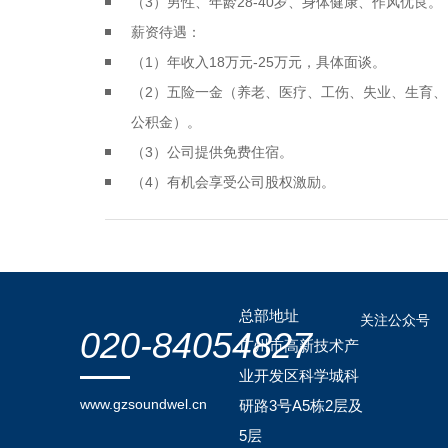
（3）男性、年龄28-40岁、身体健康、作风优良。
薪资待遇：
（1）年收入18万元-25万元，具体面谈。
（2）五险一金（养老、医疗、工伤、失业、生育、
公积金）。
（3）公司提供免费住宿。
（4）有机会享受公司股权激励。
总部地址
关注公众号
020-84054827
广州市高新技术产
业开发区科学城科
www.gzsoundwel.cn
研路3号A5栋2层及
5层